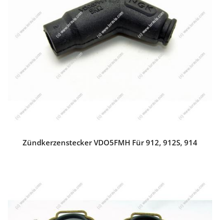
Zündkerzenstecker VDO5FMH Für 912, 912S, 914