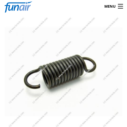
MENU
Products
search
0
Shop
Mein Konto
Kontakt