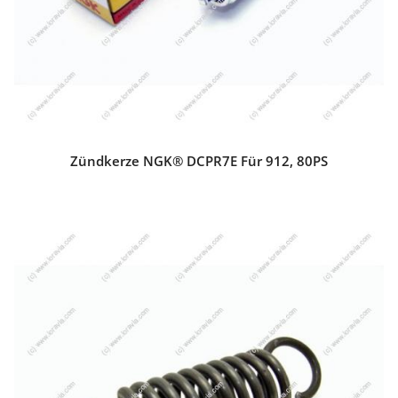
Zündkerze NGK® DCPR7E Für 912, 80PS