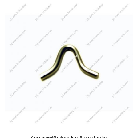
Anschweißhaken Für Auspuffeder