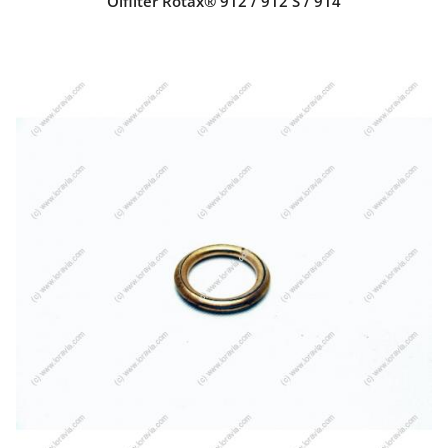
Ölfilter Rotax® 912 / 912 S / 914