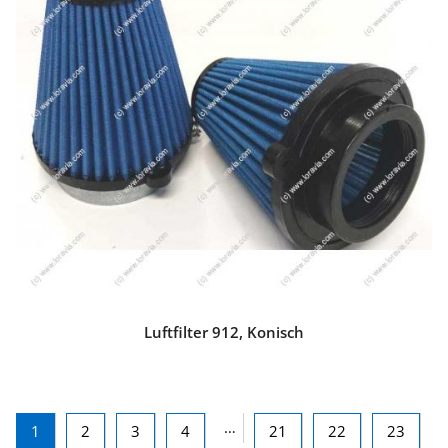
Luftfilter 912, Konisch
…
1
2
3
4
21
22
23