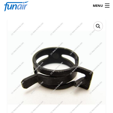
MENU
Products
search
0
Shop
Mein Konto
Kontakt