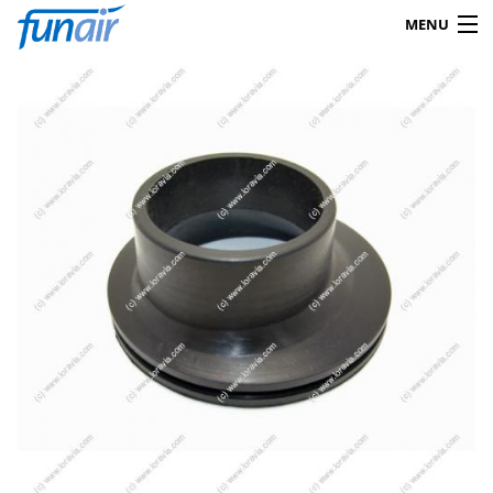
MENU
Products
search
0
Shop
Mein Konto
Kontakt