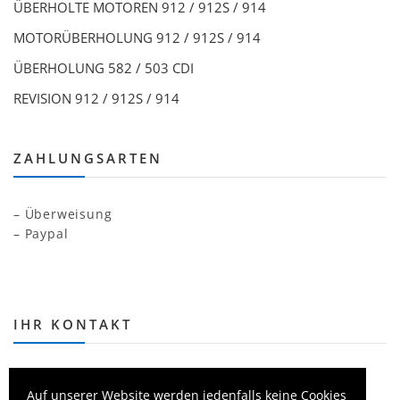
ÜBERHOLTE MOTOREN 912 / 912S / 914
MOTORÜBERHOLUNG 912 / 912S / 914
ÜBERHOLUNG 582 / 503 CDI
REVISION 912 / 912S / 914
ZAHLUNGSARTEN
– Überweisung
– Paypal
IHR KONTAKT
Telefon
Auf unserer Website werden jedenfalls keine Cookies
+49 (0) 6837 9097337