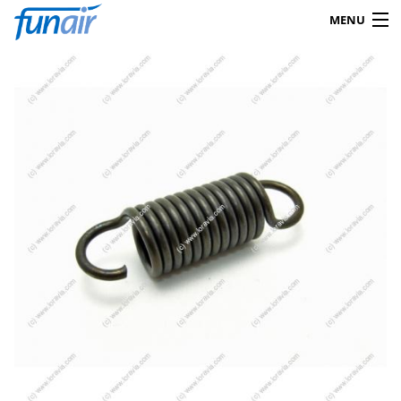
MENU
Products
search
0
Shop
Mein Konto
Kontakt