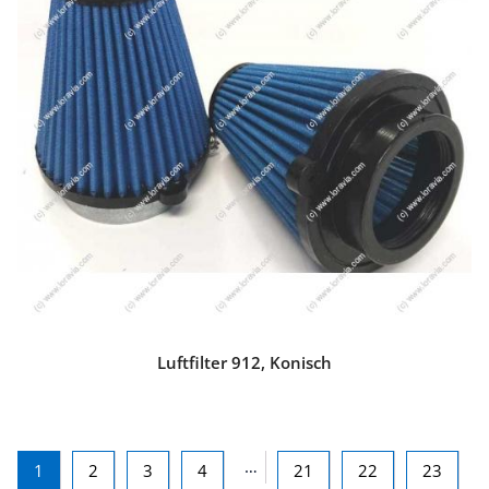
Luftfilter 912, Konisch
…
1
2
3
4
21
22
23