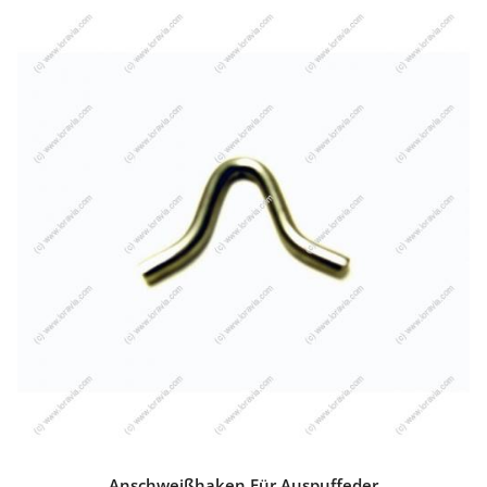
Anschweißhaken Für Auspuffeder