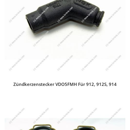
Zündkerzenstecker VDO5FMH Für 912, 912S, 914