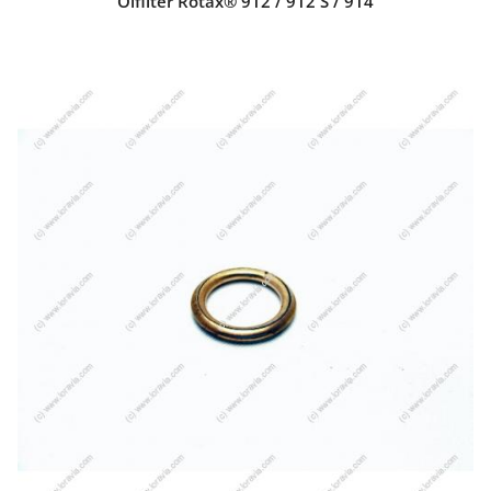
Ölfilter Rotax® 912 / 912 S / 914