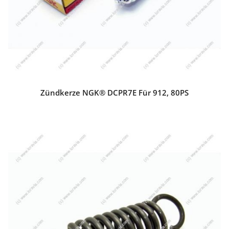
Zündkerze NGK® DCPR7E Für 912, 80PS